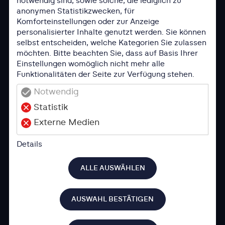
notwendig sind, sowie solche, die lediglich zu
anonymen Statistikzwecken, für
Komforteinstellungen oder zur Anzeige
Dein Tier benötigt einen
personalisierter Inhalte genutzt werden. Sie können
Termin?
selbst entscheiden, welche Kategorien Sie zulassen
möchten. Bitte beachten Sie, dass auf Basis Ihrer
Einstellungen womöglich nicht mehr alle
Du hast eine Überweisung oder möchtest
Funktionalitäten der Seite zur Verfügung stehen.
einen Beratungstermin vereinbaren? Wir sind
Notwendig
gerne für dich und dein Tier da.
Statistik
Externe Medien
TERMIN ÜBER PETSXL
Details
TERMIN PER FORMULAR
ALLE AUSWÄHLEN
AUSWAHL BESTÄTIGEN
24/7 für dich und dein Tier im
Einsatz