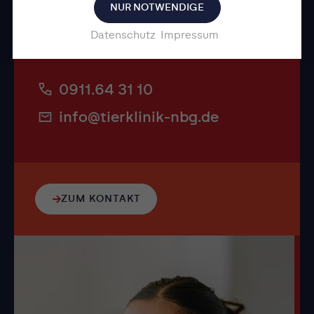
NUR NOTWENDIGE
Während der Öffnungszeiten
Datenschutz
Impressum
erreichst du uns unter:
0911.64 31 10
info@tierklinik-nbg.de
ZUM KONTAKT