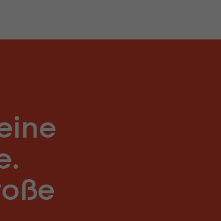
leine
e.
roße