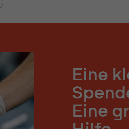
Eine k
Spend
Eine g