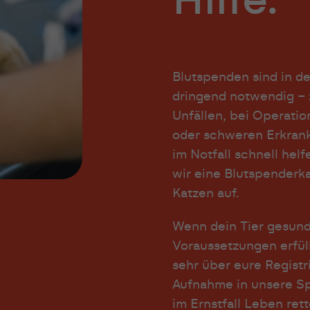
Hilfe.
Blutspenden sind in de
dringend notwendig – 
Unfällen, bei Operatio
oder schweren Erkran
im Notfall schnell hel
wir eine Blutspenderk
Katzen auf.
Wenn dein Tier gesund 
Voraussetzungen erfüll
sehr über eure Registr
Aufnahme in unsere S
im Ernstfall Leben rett