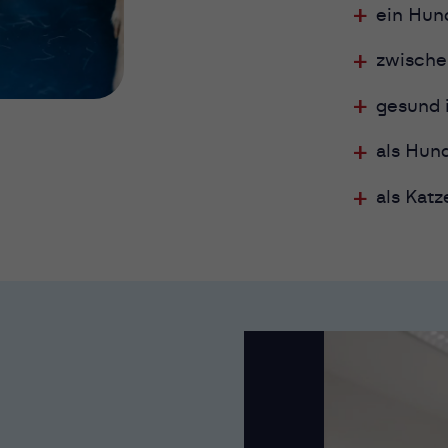
ein Hund
zwischen
gesund i
als Hun
als Kat